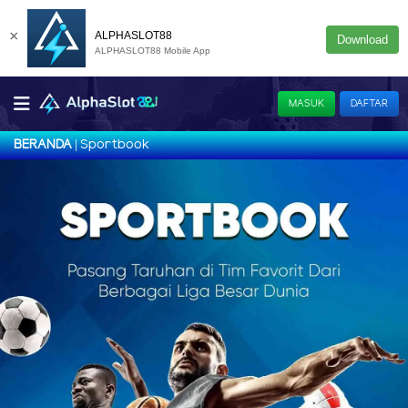
×
ALPHASLOT88
Download
ALPHASLOT88 Mobile App
MASUK
DAFTAR
Sportbook
BERANDA