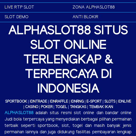
LIVE RTP SLOT
ZONA ALPHASLOT88
SLOT DEMO
ANTI BLOKIR
ALPHASLOT88 SITUS
SLOT ONLINE
TERLENGKAP &
TERPERCAYA DI
INDONESIA
SPORTBOOK | IDNTRADE | IDNRAFFLE | IDNRNG | E-SPORT | SLOTS | IDNLIVE
| CASINO | POKER | TOGEL | TANGKAS | TEMBAK IKAN
ALPHASLOT88
adalah situs resmi slot online dan bandar online
Judi bola terpercaya yang menyediakan berbagai pilihan permainan
terbaik seperti sportbook, slot, togel dan masih banyak jenis
permainan lainnya dan juga didukung fasilitas pembayaran lengkap