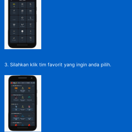
3. Silahkan klik tim favorit yang ingin anda pilih.