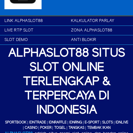
LINK ALPHASLOT88
KALKULATOR PARLAY
LIVE RTP SLOT
ZONA ALPHASLOT88
SLOT DEMO
ANTI BLOKIR
ALPHASLOT88 SITUS
SLOT ONLINE
TERLENGKAP &
TERPERCAYA DI
INDONESIA
SPORTBOOK | IDNTRADE | IDNRAFFLE | IDNRNG | E-SPORT | SLOTS | IDNLIVE
| CASINO | POKER | TOGEL | TANGKAS | TEMBAK IKAN