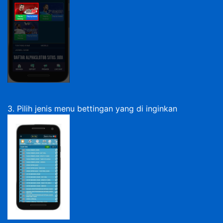
3. Pilih jenis menu bettingan yang di inginkan