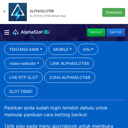
×
ALPHASLOT88
Download
ALPHASLOT88 Mobile App
MASUK
DAFTAR
TENTANG KAMI
MOBILE
Info
video-website
LINK ALPHASLOT88
LIVE RTP SLOT
ZONA ALPHASLOT88
SLOT DEMO
Pastikan anda sudah login terlebih dahulu untuk
memulai panduan cara betting berikut:
1.klik play pada menu sportsbook untuk membuka